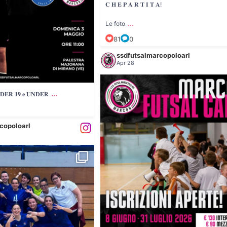
𝐂 𝐇 𝐄 𝐏 𝐀 𝐑 𝐓 𝐈 𝐓 𝐀!
...
Le foto
81
0
ssdfutsalmarcopoloarl
Apr 28
...
𝐌𝐀𝐑𝐂𝐎𝐍 𝐅𝐔𝐓𝐒𝐀𝐋 𝐂𝐀𝐌𝐏 𝟐𝟎𝟐𝟔
...
𝐄𝐑 𝟏𝟗 𝐞 𝐔𝐍𝐃𝐄𝐑
14
0
copoloarl
...
𝐈𝐎𝐍𝐈 𝟐𝟎𝟐𝟔