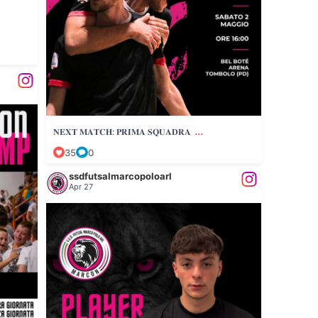
...
𝐍𝐄𝐗𝐓 𝐌𝐀𝐓𝐂𝐇: 𝐏𝐑𝐈𝐌𝐀 𝐒𝐐𝐔𝐀𝐃𝐑𝐀
35
0
ssdfutsalmarcopoloarl
Apr 27
𝐏𝐋𝐀𝐘𝐄𝐑 𝐎𝐅 𝐓𝐇𝐄 𝐌𝐀𝐓𝐂𝐇
...
Matteo
49
0