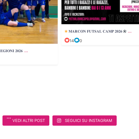
...
𝐌𝐀𝐑𝐂𝐎𝐍 𝐅𝐔𝐓𝐒𝐀𝐋 𝐂𝐀𝐌𝐏 𝟐𝟎𝟐𝟔
14
0
...
𝐆𝐈𝐎𝐍𝐈 𝟐𝟎𝟐𝟔
VEDI ALTRI POST
SEGUICI SU INSTAGRAM