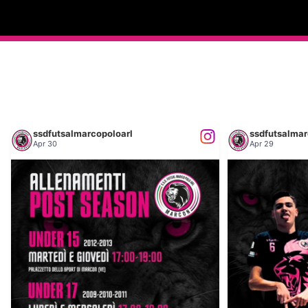
ssdfutsalmarcopoloarl
ssdfutsalmar
Apr 30
Apr 29
𝐀𝐋𝐋𝐄𝐍𝐀𝐌𝐄𝐍𝐓𝐈 𝐏𝐎𝐒𝐓 𝐒𝐄𝐀𝐒𝐎𝐍
𝐍𝐄𝐗𝐓 𝐌𝐀𝐓𝐂𝐇: 𝐔𝐍𝐃
...
50
0
5
0