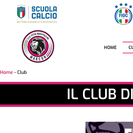
HOME
C
Home
-
Club
IL CLUB D