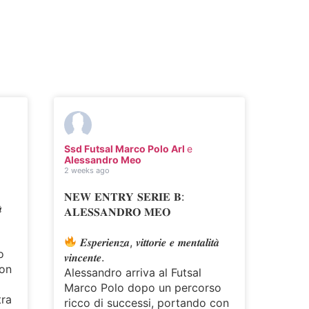
Ssd Futsal Marco Polo Arl
e
Alessandro Meo
2 weeks ago
𝐍𝐄𝐖 𝐄𝐍𝐓𝐑𝐘 𝐒𝐄𝐑𝐈𝐄 𝐁:
̀
𝐀𝐋𝐄𝐒𝐒𝐀𝐍𝐃𝐑𝐎 𝐌𝐄𝐎
𝑬𝒔𝒑𝒆𝒓𝒊𝒆𝒏𝒛𝒂, 𝒗𝒊𝒕𝒕𝒐𝒓𝒊𝒆 𝒆 𝒎𝒆𝒏𝒕𝒂𝒍𝒊𝒕𝒂̀
o
𝒗𝒊𝒏𝒄𝒆𝒏𝒕𝒆.
con
Alessandro arriva al Futsal
Marco Polo dopo un percorso
tra
ricco di successi, portando con