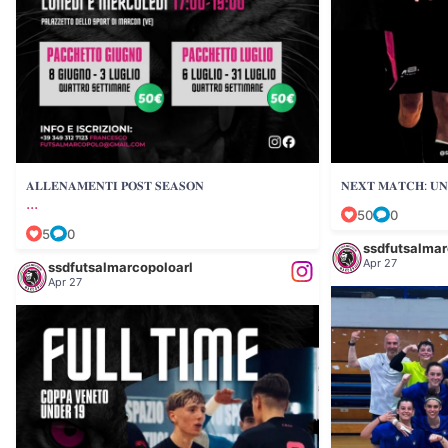
𝐀𝐋𝐋𝐄𝐍𝐀𝐌𝐄𝐍𝐓𝐈 𝐏𝐎𝐒𝐓 𝐒𝐄𝐀𝐒𝐎𝐍
𝐍𝐄𝐗𝐓 𝐌𝐀𝐓𝐂𝐇: 𝐔𝐍
...
50
0
5
0
ssdfutsalmar
Apr 27
ssdfutsalmarcopoloarl
Apr 27
𝐓𝐎𝐑𝐍𝐄𝐎 𝐃𝐄𝐋𝐋𝐄 𝐑𝐄𝐆
𝐅𝐔𝐋𝐋 𝐓𝐈𝐌𝐄
82
0
...
𝐔𝐧𝐝𝐞𝐫 𝟏𝟗 -
55
1