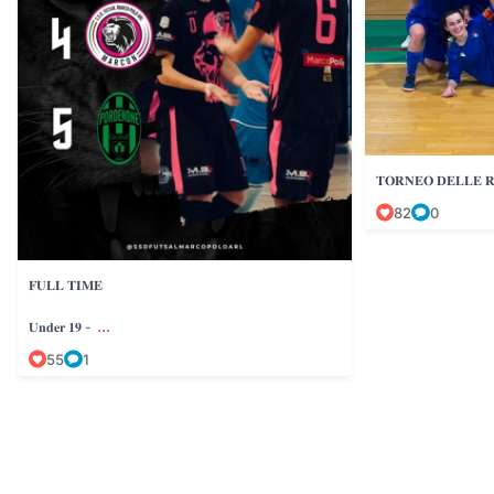
𝐓𝐎𝐑𝐍𝐄𝐎 𝐃𝐄𝐋𝐋𝐄 𝐑
82
0
𝐅𝐔𝐋𝐋 𝐓𝐈𝐌𝐄
...
𝐔𝐧𝐝𝐞𝐫 𝟏𝟗 -
55
1