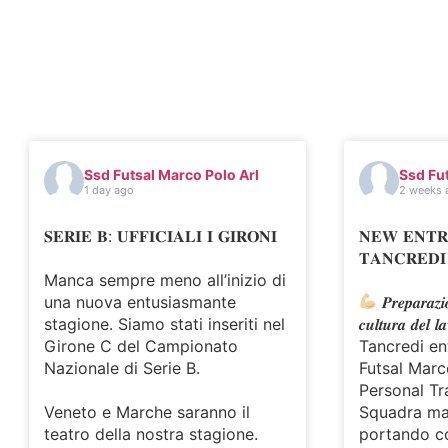
Ssd Futsal Marco Polo Arl
Ssd Fut
1 day ago
2 weeks 
𝐒𝐄𝐑𝐈𝐄 𝐁: 𝐔𝐅𝐅𝐈𝐂𝐈𝐀𝐋𝐈 𝐈 𝐆𝐈𝐑𝐎𝐍𝐈
𝐍𝐄𝐖 𝐄𝐍𝐓𝐑
𝐓𝐀𝐍𝐂𝐑𝐄𝐃𝐈 
Manca sempre meno all’inizio di
una nuova entusiasmante
𝑷𝒓𝒆𝒑𝒂𝒓𝒂𝒛𝒊
stagione. Siamo stati inseriti nel
𝒄𝒖𝒍𝒕𝒖𝒓𝒂 𝒅𝒆𝒍 𝒍
Girone C del Campionato
Tancredi en
Nazionale di Serie B.
Futsal Mar
Personal Tr
Veneto e Marche saranno il
Squadra maschi
teatro della nostra stagione.
portando co