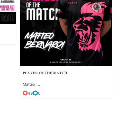
𝐏𝐋𝐀𝐘𝐄𝐑 𝐎𝐅 𝐓𝐇𝐄 𝐌𝐀𝐓𝐂𝐇
...
Matteo
49
0