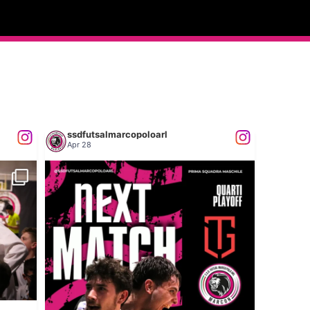
ssdfutsalmarcopoloarl
Apr 28
...
𝐍𝐄𝐗𝐓 𝐌𝐀𝐓𝐂𝐇: 𝐏𝐑𝐈𝐌𝐀 𝐒𝐐𝐔𝐀𝐃𝐑𝐀
35
0