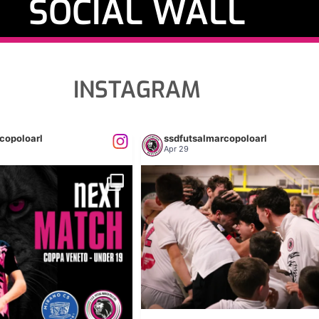
SOCIAL WALL
INSTAGRAM
copoloarl
ssdfutsalmarcopoloarl
Apr 29
...
𝐑 𝟏𝟗 𝐞 𝐔𝐍𝐃𝐄𝐑
𝐂 𝐇 𝐄 𝐏 𝐀 𝐑 𝐓 𝐈 𝐓 𝐀!
...
Le foto
81
0