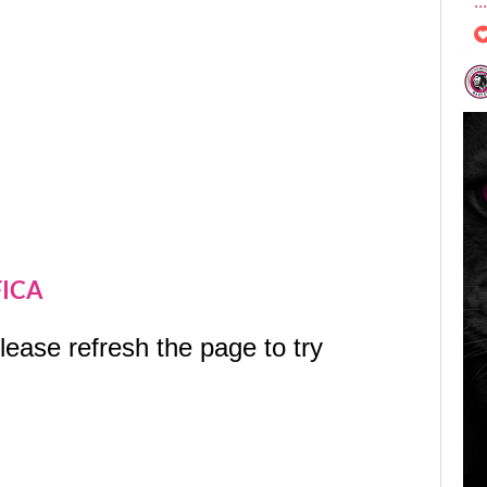
..
𝐍
FICA