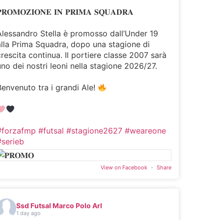
𝐑𝐎𝐌𝐎𝐙𝐈𝐎𝐍𝐄 𝐈𝐍 𝐏𝐑𝐈𝐌𝐀 𝐒𝐐𝐔𝐀𝐃𝐑𝐀
Alessandro Stella è promosso dall’Under 19
alla Prima Squadra, dopo una stagione di
crescita continua. Il portiere classe 2007 sarà
uno dei nostri leoni nella stagione 2026/27.
Benvenuto tra i grandi Ale!
#forzafmp
#futsal
#stagione2627
#weareone
#serieb
View on Facebook
·
Share
Ssd Futsal Marco Polo Arl
1 day ago