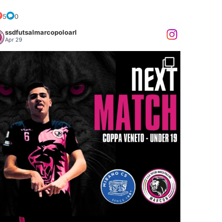
.
5
0
ssdfutsalmarcopoloarl
Apr 29
...
𝐗𝐓 𝐌𝐀𝐓𝐂𝐇: 𝐔𝐍𝐃𝐄𝐑 𝟏𝟗 𝐞 𝐔𝐍𝐃𝐄𝐑
50
0