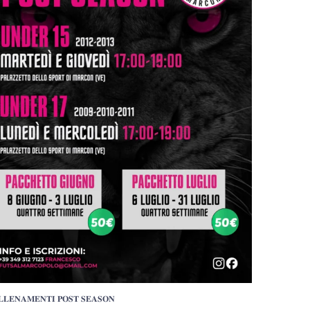
𝐋𝐋𝐄𝐍𝐀𝐌𝐄𝐍𝐓𝐈 𝐏𝐎𝐒𝐓 𝐒𝐄𝐀𝐒𝐎𝐍