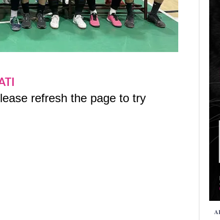
ATI
𝐀