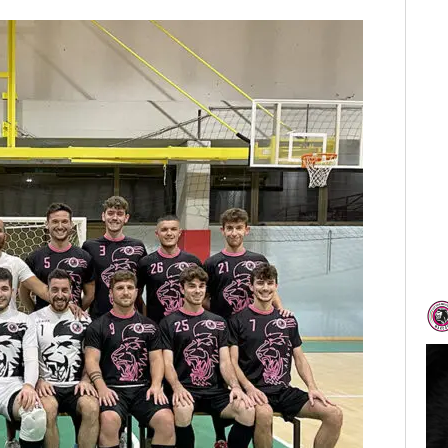
𝐀
...