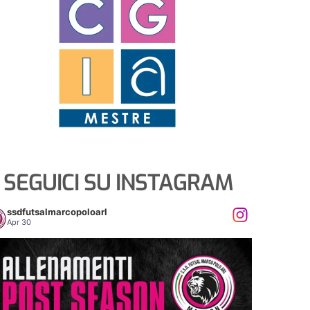
SEGUICI SU INSTAGRAM
ssdfutsalmarcopoloarl
Apr 30
𝐋𝐄𝐍𝐀𝐌𝐄𝐍𝐓𝐈 𝐏𝐎𝐒𝐓 𝐒𝐄𝐀𝐒𝐎𝐍
5
0