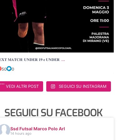
...
𝐄𝐗𝐓 𝐌𝐀𝐓𝐂𝐇: 𝐔𝐍𝐃𝐄𝐑 𝟏𝟗 𝐞 𝐔𝐍𝐃𝐄𝐑
50
0
VEDI ALTRI POST
SEGUICI SU INSTAGRAM
SEGUICI SU FACEBOOK
Ssd Futsal Marco Polo Arl
14 hours ago