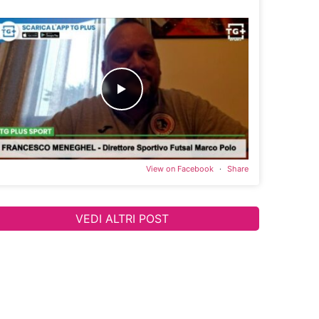
View on Facebook
·
Share
VEDI ALTRI POST
njoyinstagram_mb]