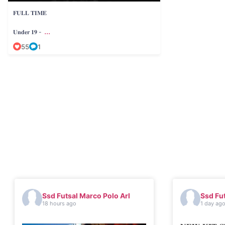
𝐅𝐔𝐋𝐋 𝐓𝐈𝐌𝐄
...
𝐔𝐧𝐝𝐞𝐫 𝟏𝟗 -
55
1
Ssd Futsal Marco Polo Arl
Ssd Fut
18 hours ago
1 day ag