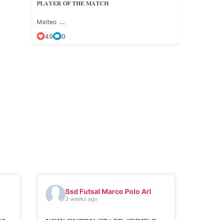
𝐏𝐋𝐀𝐘𝐄𝐑 𝐎𝐅 𝐓𝐇𝐄 𝐌𝐀𝐓𝐂𝐇
...
Matteo
49
0
Ssd Futsal Marco Polo Arl
2 weeks ago