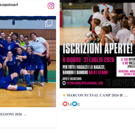
copoloarl
...
𝐈𝐎𝐍𝐈 𝟐𝟎𝟐𝟔
...
𝐌𝐀𝐑𝐂𝐎𝐍 𝐅𝐔𝐓𝐒𝐀𝐋 𝐂𝐀𝐌𝐏 𝟐𝟎𝟐𝟔
14
0
...
𝐆𝐈𝐎𝐍𝐈 𝟐𝟎𝟐𝟔