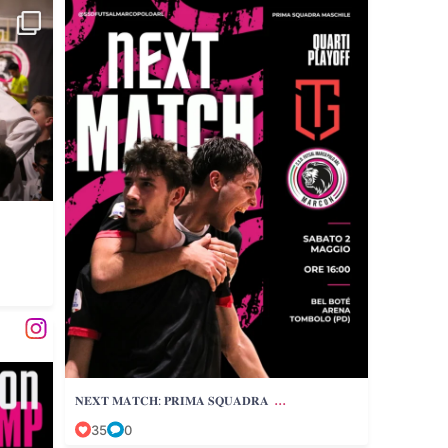
...
𝐍𝐄𝐗𝐓 𝐌𝐀𝐓𝐂𝐇: 𝐏𝐑𝐈𝐌𝐀 𝐒𝐐𝐔𝐀𝐃𝐑𝐀
35
0
...
𝐍𝐄𝐗𝐓 𝐌𝐀𝐓𝐂𝐇: 𝐏𝐑𝐈𝐌𝐀 𝐒𝐐𝐔𝐀𝐃𝐑𝐀
35
0