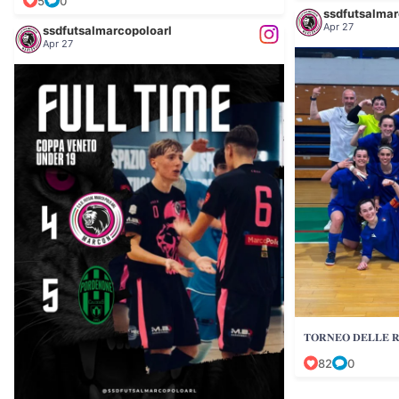
5
0
ssdfutsalmar
Apr 27
ssdfutsalmarcopoloarl
Apr 27
𝐓𝐎𝐑𝐍𝐄𝐎 𝐃𝐄𝐋𝐋𝐄 𝐑𝐄𝐆
𝐅𝐔𝐋𝐋 𝐓𝐈𝐌𝐄
82
0
...
𝐔𝐧𝐝𝐞𝐫 𝟏𝟗 -
55
1
𝐓𝐎𝐑𝐍𝐄𝐎 𝐃𝐄𝐋𝐋𝐄 𝐑
82
0