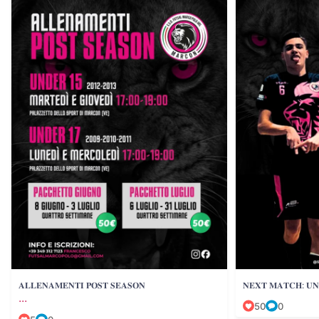
𝐀𝐋𝐋𝐄𝐍𝐀𝐌𝐄𝐍𝐓𝐈 𝐏𝐎𝐒𝐓 𝐒𝐄𝐀𝐒𝐎𝐍
𝐍𝐄𝐗𝐓 𝐌𝐀𝐓𝐂𝐇: 𝐔𝐍𝐃
...
50
0
5
0
𝐀𝐋𝐋𝐄𝐍𝐀𝐌𝐄𝐍𝐓𝐈 𝐏𝐎𝐒𝐓 𝐒𝐄𝐀𝐒𝐎𝐍
𝐍𝐄𝐗𝐓 𝐌𝐀𝐓𝐂𝐇: 𝐔𝐍
...
50
0