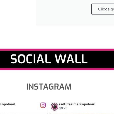
Clicca q
SOCIAL WALL
INSTAGRAM
copoloarl
ssdfutsalmarcopoloarl
Apr 29