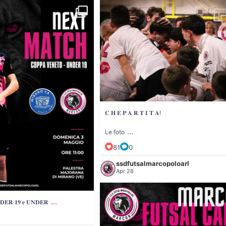
...
𝐑 𝟏𝟗 𝐞 𝐔𝐍𝐃𝐄𝐑
𝐂 𝐇 𝐄 𝐏 𝐀 𝐑 𝐓 𝐈 𝐓 𝐀!
...
Le foto
81
0
𝐂 𝐇 𝐄 𝐏 𝐀 𝐑 𝐓 𝐈 𝐓 𝐀!
...
Le foto
81
0
ssdfutsalmarcopoloarl
Apr 28
...
𝐌𝐀𝐑𝐂𝐎𝐍 𝐅𝐔𝐓𝐒𝐀𝐋 𝐂𝐀𝐌𝐏 𝟐𝟎𝟐𝟔
...
𝐄𝐑 𝟏𝟗 𝐞 𝐔𝐍𝐃𝐄𝐑
14
0