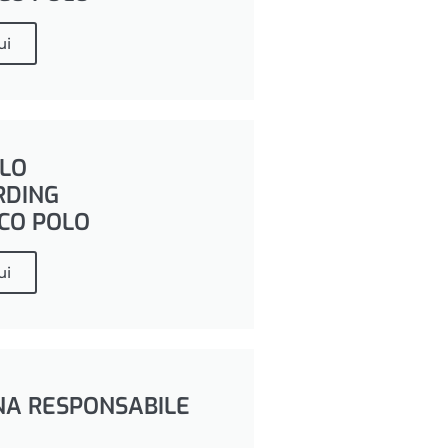
ui
LO
RDING
CO POLO
ui
NA RESPONSABILE