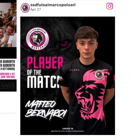
ssdfutsalmarcopoloarl
Apr 27
𝐏𝐋𝐀𝐘𝐄𝐑 𝐎𝐅 𝐓𝐇𝐄 𝐌𝐀𝐓𝐂𝐇
...
Matteo
49
0