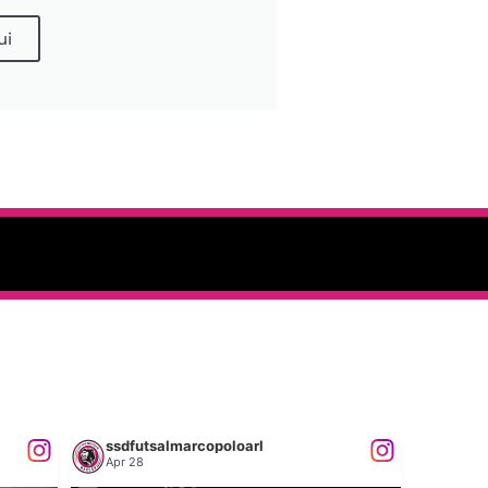
ui
ssdfutsalmarcopoloarl
Apr 28