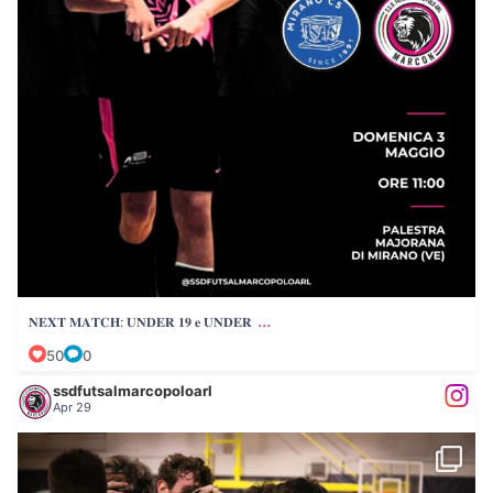
...
𝐍𝐄𝐗𝐓 𝐌𝐀𝐓𝐂𝐇: 𝐔𝐍𝐃𝐄𝐑 𝟏𝟗 𝐞 𝐔𝐍𝐃𝐄𝐑
50
0
ssdfutsalmarcopoloarl
Apr 29
𝐂 𝐇 𝐄 𝐏 𝐀 𝐑 𝐓 𝐈 𝐓 𝐀!
...
Le foto