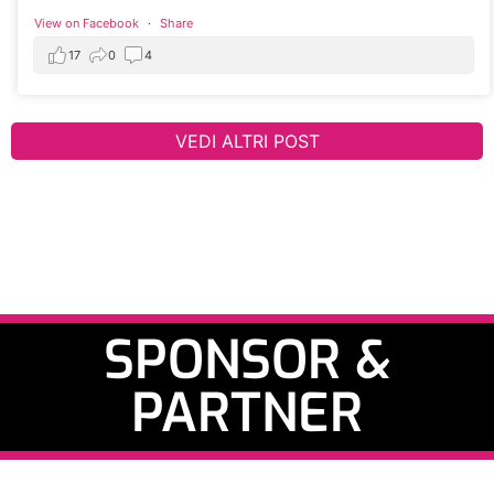
View on Facebook
·
Share
17
0
4
VEDI ALTRI POST
SPONSOR &
PARTNER