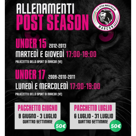
...
5
0