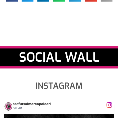
SOCIAL WALL
INSTAGRAM
ssdfutsalmarcopoloarl
Apr 30
𝐀𝐋𝐋𝐄𝐍𝐀𝐌𝐄𝐍𝐓𝐈 𝐏𝐎𝐒𝐓 𝐒𝐄𝐀𝐒𝐎𝐍