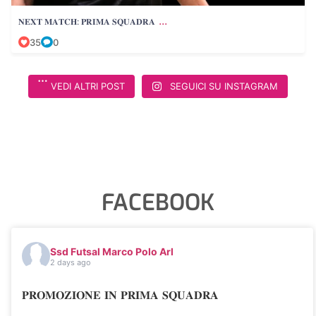
...
𝐍𝐄𝐗𝐓 𝐌𝐀𝐓𝐂𝐇: 𝐏𝐑𝐈𝐌𝐀 𝐒𝐐𝐔𝐀𝐃𝐑𝐀
35
0
VEDI ALTRI POST
SEGUICI SU INSTAGRAM
FACEBOOK
Ssd Futsal Marco Polo Arl
2 days ago
𝐏𝐑𝐎𝐌𝐎𝐙𝐈𝐎𝐍𝐄 𝐈𝐍 𝐏𝐑𝐈𝐌𝐀 𝐒𝐐𝐔𝐀𝐃𝐑𝐀