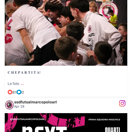
81
0
𝐂 𝐇 𝐄 𝐏 𝐀 𝐑 𝐓 𝐈 𝐓 𝐀!
...
Le foto
81
0
ssdfutsalmarcopoloarl
Apr 28
...
𝐍𝐄𝐗𝐓 𝐌𝐀𝐓𝐂𝐇: 𝐏𝐑𝐈𝐌𝐀 𝐒𝐐𝐔𝐀𝐃𝐑𝐀
35
0