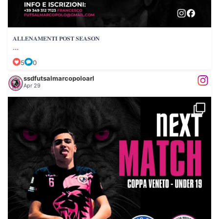
𝐀𝐋𝐋𝐄𝐍𝐀𝐌𝐄𝐍𝐓𝐈 𝐏𝐎𝐒𝐓 𝐒𝐄𝐀𝐒𝐎𝐍
...
5
0
ssdfutsalmarcopoloarl
Apr 29
...
𝐍𝐄𝐗𝐓 𝐌𝐀𝐓𝐂𝐇: 𝐔𝐍𝐃𝐄𝐑 𝟏𝟗 𝐞 𝐔𝐍𝐃𝐄𝐑
50
0