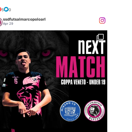
.
5
0
ssdfutsalmarcopoloarl
Apr 29
...
𝐗𝐓 𝐌𝐀𝐓𝐂𝐇: 𝐔𝐍𝐃𝐄𝐑 𝟏𝟗 𝐞 𝐔𝐍𝐃𝐄𝐑
50
0