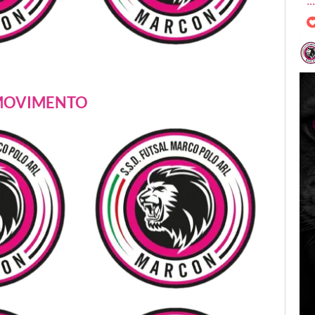
..
𝐍
 MOVIMENTO