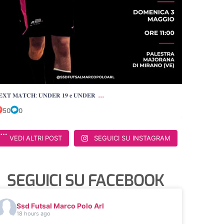
...
𝐄𝐗𝐓 𝐌𝐀𝐓𝐂𝐇: 𝐔𝐍𝐃𝐄𝐑 𝟏𝟗 𝐞 𝐔𝐍𝐃𝐄𝐑
50
0
VEDI ALTRI POST
SEGUICI SU INSTAGRAM
SEGUICI SU FACEBOOK
Ssd Futsal Marco Polo Arl
18 hours ago