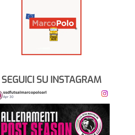
SEGUICI SU INSTAGRAM
ssdfutsalmarcopoloarl
Apr 30
𝐋𝐄𝐍𝐀𝐌𝐄𝐍𝐓𝐈 𝐏𝐎𝐒𝐓 𝐒𝐄𝐀𝐒𝐎𝐍
5
0