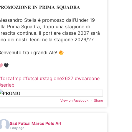
𝐑𝐎𝐌𝐎𝐙𝐈𝐎𝐍𝐄 𝐈𝐍 𝐏𝐑𝐈𝐌𝐀 𝐒𝐐𝐔𝐀𝐃𝐑𝐀
Alessandro Stella è promosso dall’Under 19
alla Prima Squadra, dopo una stagione di
crescita continua. Il portiere classe 2007 sarà
uno dei nostri leoni nella stagione 2026/27.
Benvenuto tra i grandi Ale!
#forzafmp
#futsal
#stagione2627
#weareone
#serieb
View on Facebook
·
Share
Ssd Futsal Marco Polo Arl
1 day ago