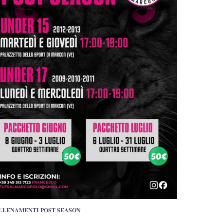
𝐋𝐋𝐄𝐍𝐀𝐌𝐄𝐍𝐓𝐈 𝐏𝐎𝐒𝐓 𝐒𝐄𝐀𝐒𝐎𝐍