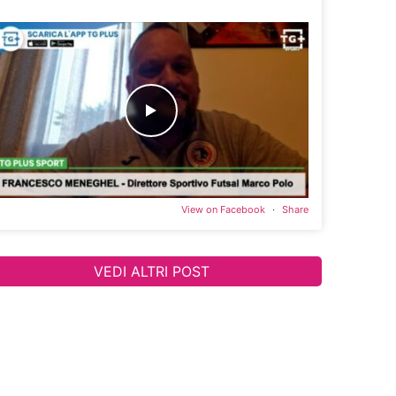
View on Facebook
·
Share
VEDI ALTRI POST
njoyinstagram_mb]