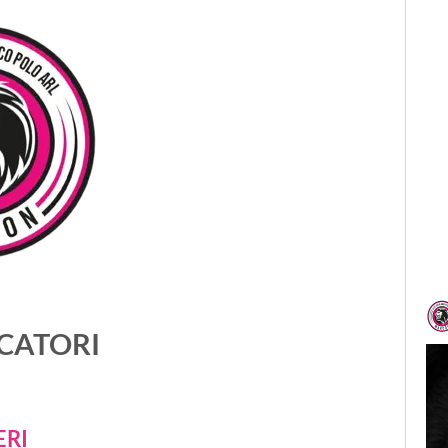
CATORI
𝐀
...
ERI