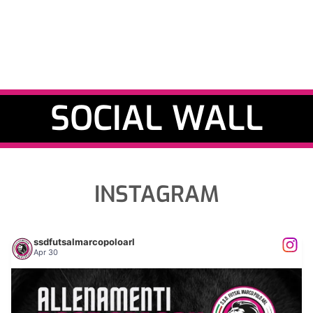
SOCIAL WALL
INSTAGRAM
ssdfutsalmarcopoloarl
Apr 30
𝐀𝐋𝐋𝐄𝐍𝐀𝐌𝐄𝐍𝐓𝐈 𝐏𝐎𝐒𝐓 𝐒𝐄𝐀𝐒𝐎𝐍
...
5
0