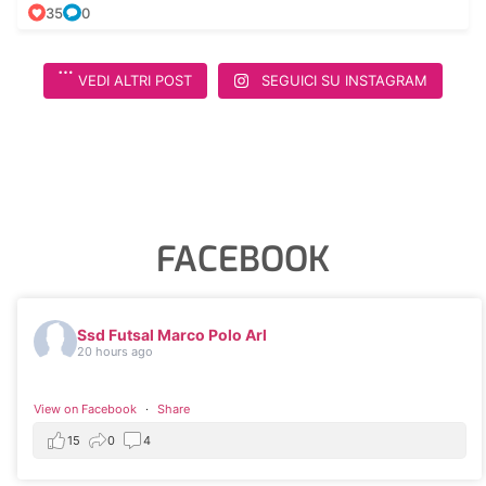
35
0
VEDI ALTRI POST
SEGUICI SU INSTAGRAM
FACEBOOK
Ssd Futsal Marco Polo Arl
20 hours ago
View on Facebook
·
Share
15
0
4