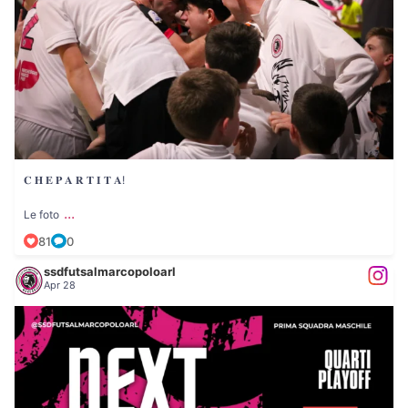
𝐂 𝐇 𝐄 𝐏 𝐀 𝐑 𝐓 𝐈 𝐓 𝐀!
...
Le foto
81
0
ssdfutsalmarcopoloarl
Apr 28
...
𝐍𝐄𝐗𝐓 𝐌𝐀𝐓𝐂𝐇: 𝐏𝐑𝐈𝐌𝐀 𝐒𝐐𝐔𝐀𝐃𝐑𝐀
35
0