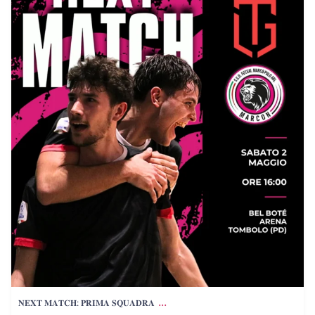
...
𝐍𝐄𝐗𝐓 𝐌𝐀𝐓𝐂𝐇: 𝐏𝐑𝐈𝐌𝐀 𝐒𝐐𝐔𝐀𝐃𝐑𝐀