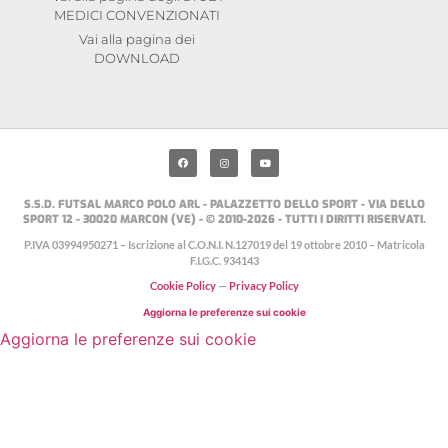
MEDICI CONVENZIONATI
Vai alla pagina dei
DOWNLOAD
S.S.D. FUTSAL MARCO POLO ARL - PALAZZETTO DELLO SPORT - VIA DELLO
SPORT 12 - 30020 MARCON (VE) - © 2010-2026 - TUTTI I DIRITTI RISERVATI.
P.IVA 03994950271 – Iscrizione al C.O.N.I. N.127019 del 19 ottobre 2010 – Matricola
F.I.G.C. 934143
Cookie Policy
—
Privacy Policy
Aggiorna le preferenze sui cookie
Aggiorna le preferenze sui cookie