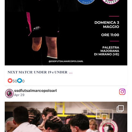
...
𝐍𝐄𝐗𝐓 𝐌𝐀𝐓𝐂𝐇: 𝐔𝐍𝐃𝐄𝐑 𝟏𝟗 𝐞 𝐔𝐍𝐃𝐄𝐑
50
0
ssdfutsalmarcopoloarl
Apr 29
𝐂 𝐇 𝐄 𝐏 𝐀 𝐑 𝐓 𝐈 𝐓 𝐀!
...
Le foto
81
0