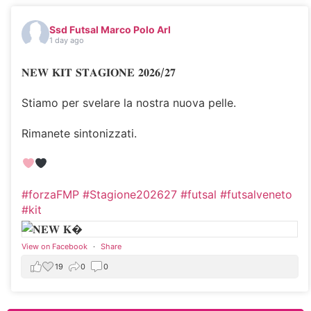
Ssd Futsal Marco Polo Arl
1 day ago
𝐍𝐄𝐖 𝐊𝐈𝐓 𝐒𝐓𝐀𝐆𝐈𝐎𝐍𝐄 𝟐𝟎𝟐𝟔/𝟐𝟕
Stiamo per svelare la nostra nuova pelle.
Rimanete sintonizzati.
#forzaFMP
#Stagione202627
#futsal
#futsalveneto
#kit
View on Facebook
·
Share
19
0
0