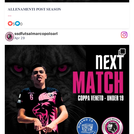
𝐀𝐋𝐋𝐄𝐍𝐀𝐌𝐄𝐍𝐓𝐈 𝐏𝐎𝐒𝐓 𝐒𝐄𝐀𝐒𝐎𝐍
...
5
0
ssdfutsalmarcopoloarl
Apr 29
...
𝐍𝐄𝐗𝐓 𝐌𝐀𝐓𝐂𝐇: 𝐔𝐍𝐃𝐄𝐑 𝟏𝟗 𝐞 𝐔𝐍𝐃𝐄𝐑
50
0