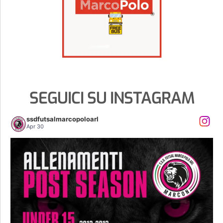
SEGUICI SU INSTAGRAM
ssdfutsalmarcopoloarl
Apr 30
𝐀𝐋𝐋𝐄𝐍𝐀𝐌𝐄𝐍𝐓𝐈 𝐏𝐎𝐒𝐓 𝐒𝐄𝐀𝐒𝐎𝐍
...
5
0