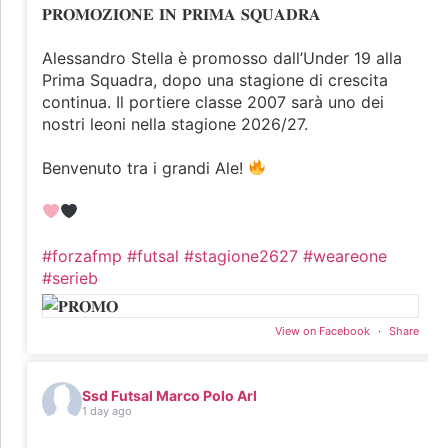
𝐏𝐑𝐎𝐌𝐎𝐙𝐈𝐎𝐍𝐄 𝐈𝐍 𝐏𝐑𝐈𝐌𝐀 𝐒𝐐𝐔𝐀𝐃𝐑𝐀
Alessandro Stella è promosso dall’Under 19 alla
Prima Squadra, dopo una stagione di crescita
continua. Il portiere classe 2007 sarà uno dei
nostri leoni nella stagione 2026/27.
Benvenuto tra i grandi Ale!
#forzafmp
#futsal
#stagione2627
#weareone
#serieb
View on Facebook
·
Share
Ssd Futsal Marco Polo Arl
1 day ago