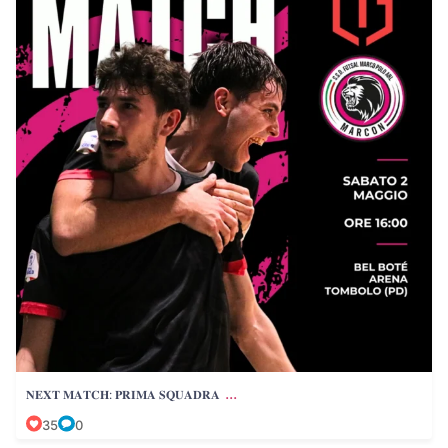
...
𝐍𝐄𝐗𝐓 𝐌𝐀𝐓𝐂𝐇: 𝐏𝐑𝐈𝐌𝐀 𝐒𝐐𝐔𝐀𝐃𝐑𝐀
35
0