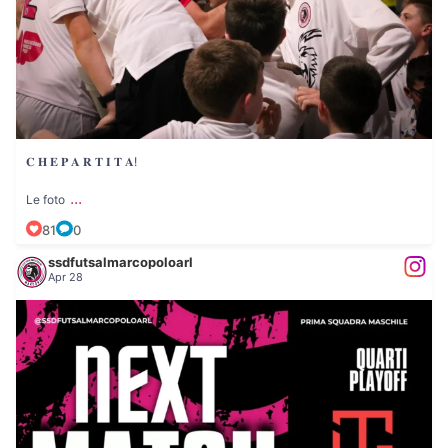
𝐂 𝐇 𝐄 𝐏 𝐀 𝐑 𝐓 𝐈 𝐓 𝐀!
...
Le foto
81
0
ssdfutsalmarcopoloarl
Apr 28
...
𝐍𝐄𝐗𝐓 𝐌𝐀𝐓𝐂𝐇: 𝐏𝐑𝐈𝐌𝐀 𝐒𝐐𝐔𝐀𝐃𝐑𝐀
35
0