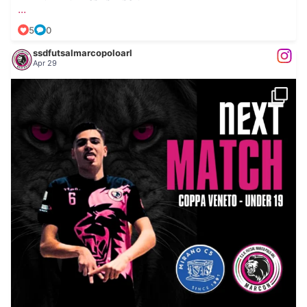
...
5
0
ssdfutsalmarcopoloarl
Apr 29
...
𝐍𝐄𝐗𝐓 𝐌𝐀𝐓𝐂𝐇: 𝐔𝐍𝐃𝐄𝐑 𝟏𝟗 𝐞 𝐔𝐍𝐃𝐄𝐑
50
0