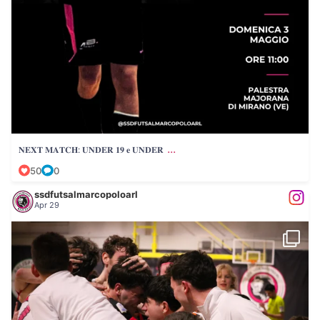
...
𝐍𝐄𝐗𝐓 𝐌𝐀𝐓𝐂𝐇: 𝐔𝐍𝐃𝐄𝐑 𝟏𝟗 𝐞 𝐔𝐍𝐃𝐄𝐑
50
0
ssdfutsalmarcopoloarl
Apr 29
𝐂 𝐇 𝐄 𝐏 𝐀 𝐑 𝐓 𝐈 𝐓 𝐀!
...
Le foto
81
0