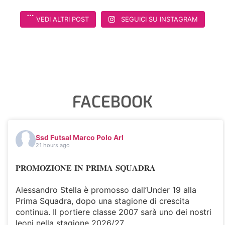
VEDI ALTRI POST
SEGUICI SU INSTAGRAM
FACEBOOK
Ssd Futsal Marco Polo Arl
21 hours ago
𝐏𝐑𝐎𝐌𝐎𝐙𝐈𝐎𝐍𝐄 𝐈𝐍 𝐏𝐑𝐈𝐌𝐀 𝐒𝐐𝐔𝐀𝐃𝐑𝐀
Alessandro Stella è promosso dall’Under 19 alla
Prima Squadra, dopo una stagione di crescita
continua. Il portiere classe 2007 sarà uno dei nostri
leoni nella stagione 2026/27.