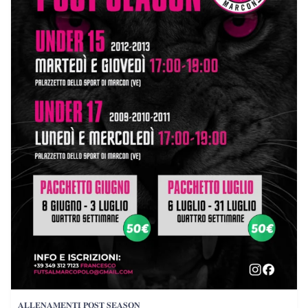
𝐀𝐋𝐋𝐄𝐍𝐀𝐌𝐄𝐍𝐓𝐈 𝐏𝐎𝐒𝐓 𝐒𝐄𝐀𝐒𝐎𝐍