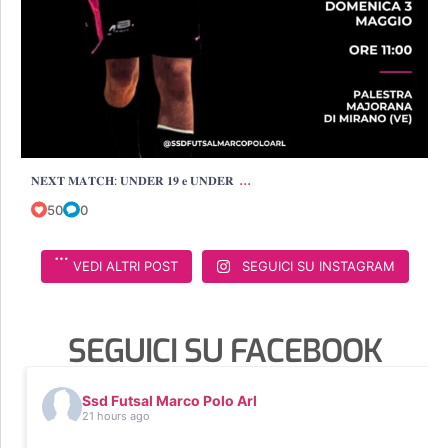
...
𝐍𝐄𝐗𝐓 𝐌𝐀𝐓𝐂𝐇: 𝐔𝐍𝐃𝐄𝐑 𝟏𝟗 𝐞 𝐔𝐍𝐃𝐄𝐑
50
0
VEDI ALTRI POST
SEGUICI SU INSTAGRAM
SEGUICI SU FACEBOOK
Ssd Futsal Marco Polo Arl
21 hours ago