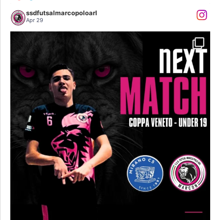
ssdfutsalmarcopoloarl
Apr 29
...
𝐍𝐄𝐗𝐓 𝐌𝐀𝐓𝐂𝐇: 𝐔𝐍𝐃𝐄𝐑 𝟏𝟗 𝐞 𝐔𝐍𝐃𝐄𝐑
50
0