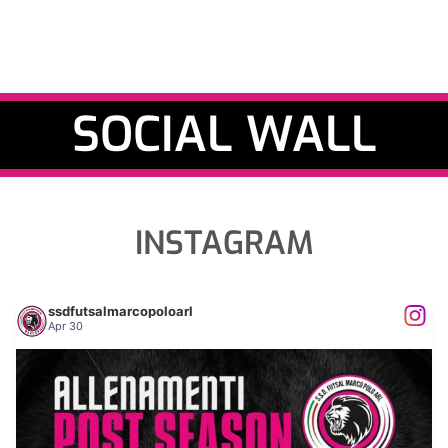
SOCIAL WALL
INSTAGRAM
ssdfutsalmarcopoloarl
Apr 30
𝐀𝐋𝐋𝐄𝐍𝐀𝐌𝐄𝐍𝐓𝐈 𝐏𝐎𝐒𝐓 𝐒𝐄𝐀𝐒𝐎𝐍
...
5
0