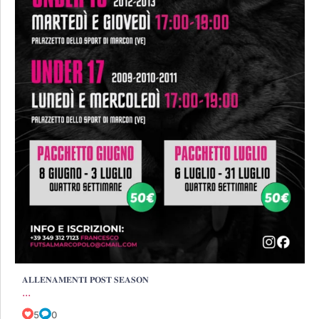
𝐀𝐋𝐋𝐄𝐍𝐀𝐌𝐄𝐍𝐓𝐈 𝐏𝐎𝐒𝐓 𝐒𝐄𝐀𝐒𝐎𝐍
...
5
0