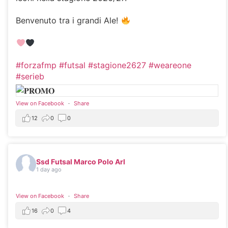
Benvenuto tra i grandi Ale!
#forzafmp
#futsal
#stagione2627
#weareone
#serieb
View on Facebook
·
Share
12
0
0
Ssd Futsal Marco Polo Arl
1 day ago
View on Facebook
·
Share
16
0
4